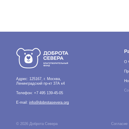
Р
О 
Пр
Адрес: 125167, г. Москва,
Но
Ленинградский пр-кт 37А к4
Со
Телефон:
+7 495 139-45-05
E-mail:
info@dobrotasevera.org
Благотворительный фонд «Доброта Севера» использует файл
© 2026 Доброта Севера
Согласие 
Продолжая использовать наш сайт, вы даете согласие на об