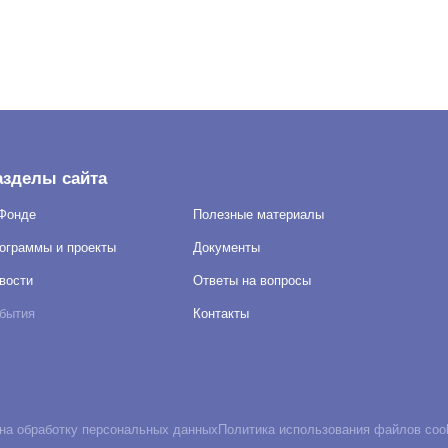
азделы сайта
Фонде
Полезные материалы
ограммы и проекты
Документы
вости
Ответы на вопросы
бытия
Контакты
ы «cookies» с целью персонализации сервисов и повышения удобства п
на обработку персональных данных
Политика использования файлов coo
работку файлов cookies.