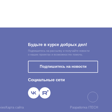
Будьте в курсе добрых дел!
Подпишитесь на рассылку и получайте новости
о наших проектах и возможностях помочь.
Подпишитесь на новости
Социальные сети
ользования веб-сайтом.
kies
Карта сайта
Разработка ITECH
Принять
Настроить