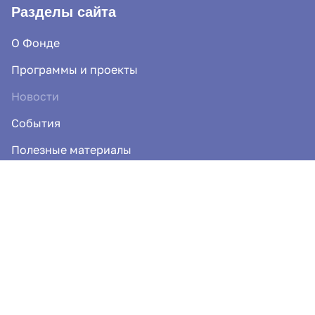
Разделы сайта
О Фонде
Программы и проекты
Благотворительный фонд «Доброта Севера» использует файлы
«cookies» с целью персонализации сервисов и повышения
Новости
удобства пользования веб-сайтом. Продолжая использовать
наш сайт, вы даете согласие на обработку файлов cookies.
События
Принять
Настроить
Полезные материалы
Документы
Ответы на вопросы
Контакты
Будьте в курсе добрых дел!
Подпишитесь на рассылку и получайте новости
о наших проектах и возможностях помочь.