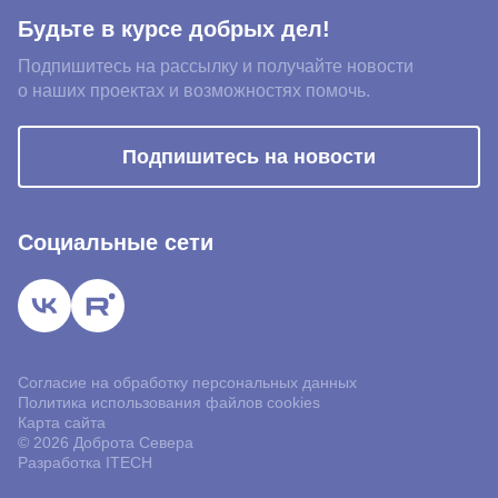
Будьте в курсе добрых дел!
Подпишитесь на рассылку и получайте новости
о наших проектах и возможностях помочь.
Подпишитесь на новости
Социальные сети
Благотворительный фонд «Доброта Севера» использует файлы
Согласие на обработку персональных данных
«cookies» с целью персонализации сервисов и повышения
Политика использования файлов cookies
удобства пользования веб-сайтом. Продолжая использовать наш
Карта сайта
сайт, вы даете согласие на обработку файлов cookies.
© 2026 Доброта Севера
Принять
Настроить
Разработка ITECH