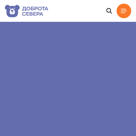
Главная
Новости
Лидеры музеев Русского Севера прошли интенс