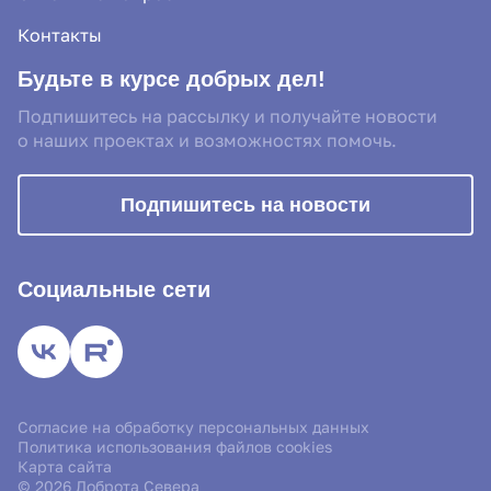
Контакты
Будьте в курсе добрых дел!
Подпишитесь на рассылку и получайте новости
о наших проектах и возможностях помочь.
Подпишитесь на новости
Социальные сети
Благотворительный фонд «Доброта Севера» использует файлы
Согласие на обработку персональных данных
«cookies» с целью персонализации сервисов и повышения
Политика использования файлов cookies
удобства пользования веб-сайтом. Продолжая использовать
Карта сайта
наш сайт, вы даете согласие на обработку файлов cookies.
© 2026 Доброта Севера