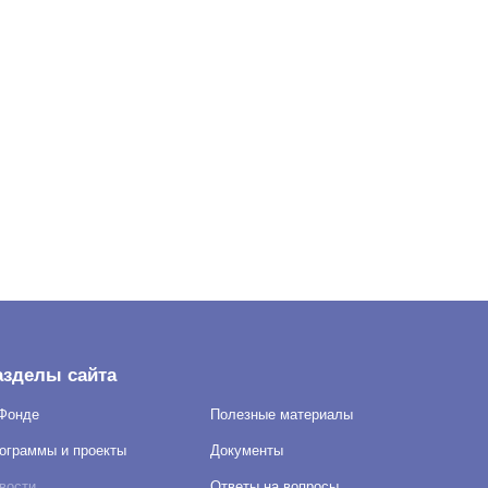
эмоциональный интеллект и теорию
поколений
азделы сайта
Фонде
Полезные материалы
ограммы и проекты
Документы
вости
Ответы на вопросы