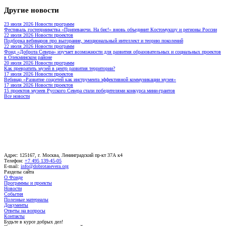
Другие новости
23 июля 2026
Новости программ
Фестиваль гостеприимства «Припеваючи. На бис!» вновь объединит Костомукшу и регионы России
22 июля 2026
Новости проектов
Подборка вебинаров про выгорание, эмоциональный интеллект и теорию поколений
22 июля 2026
Новости программ
Фонд «Доброта Севера» изучает возможности для развития образовательных и социальных проектов
в Олекминском районе
20 июля 2026
Новости программ
Как превратить музей в центр развития территории?
17 июля 2026
Новости проектов
Вебинар «Развитие соцсетей как инструмента эффективной коммуникации музея»
17 июля 2026
Новости проектов
15 проектов музеев Русского Севера стали победителями конкурса мини-грантов
Все новости
Адрес: 125167, г. Москва, Ленинградский пр-кт 37А к4
Телефон:
+7 495 139-45-05
E-mail:
info@dobrotasevera.org
Разделы сайта
О Фонде
Программы и проекты
Новости
События
Полезные материалы
Документы
Ответы на вопросы
Контакты
Будьте в курсе добрых дел!