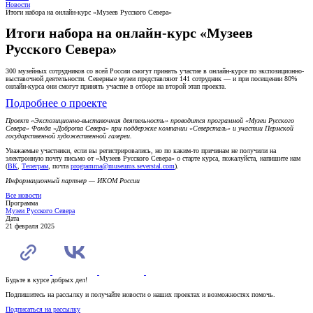
Новости
Итоги набора на онлайн-курс «Музеев Русского Севера»
Итоги набора на онлайн-курс «Музеев
Русского Севера»
300 музейных сотрудников со всей России смогут принять участие в онлайн-курсе по экспозиционно-
выставочной деятельности. Северные музеи представляют 141 сотрудник — и при посещении 80%
онлайн-курса они смогут принять участие в отборе на второй этап проекта.
Подробнее о проекте
Проект «Экспозиционно-выставочная деятельность» проводится программой «Музеи Русского
Севера» Фонда «Доброта Севера» при поддержке компании «Северсталь» и участии Пермской
государственной художественной галереи.
Уважаемые участники, если вы регистрировались, но по каким-то причинам не получили на
электронную почту письмо от «Музеев Русского Севера» о старте курса, пожалуйста, напишите нам
(
ВК
,
Телеграм
, почта
programma@museums.severstal.com
).
Информационный партнер — ИКОМ России
Все новости
Программа
Музеи Русского Севера
Дата
21 февраля 2025
Будьте в курсе добрых дел!
Подпишитесь на рассылку и получайте новости о наших проектах и возможностях помочь.
Подписаться на рассылку