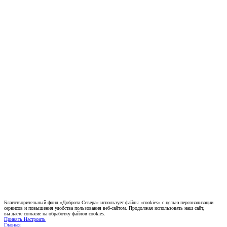
Благотворительный фонд «Доброта Севера» использует файлы «cookies» с целью персонализации
сервисов и повышения удобства пользования веб-сайтом. Продолжая использовать наш сайт,
вы даете согласие на обработку файлов cookies.
Принять
Настроить
Главная