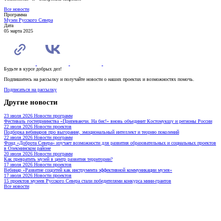
Все новости
Программа
Музеи Русского Севера
Дата
05 марта 2025
Будьте в курсе добрых дел!
Подпишитесь на рассылку и получайте новости о наших проектах и возможностях помочь.
Подписаться на рассылку
Другие новости
23 июля 2026
Новости программ
Фестиваль гостеприимства «Припеваючи. На бис!» вновь объединит Костомукшу и регионы России
22 июля 2026
Новости проектов
Подборка вебинаров про выгорание, эмоциональный интеллект и теорию поколений
22 июля 2026
Новости программ
Фонд «Доброта Севера» изучает возможности для развития образовательных и социальных проектов
в Олекминском районе
20 июля 2026
Новости программ
Как превратить музей в центр развития территории?
17 июля 2026
Новости проектов
Вебинар «Развитие соцсетей как инструмента эффективной коммуникации музея»
17 июля 2026
Новости проектов
15 проектов музеев Русского Севера стали победителями конкурса мини-грантов
Все новости