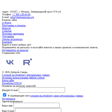
Адрес: 125167, г. Москва, Ленинградский пр-кт 37А к4
Телефон:
+7 495 139-45-05
E-mail:
info@dobrotasevera.org
Разделы сайта
О Фонде
Программы и проекты
Новости
События
Полезные материалы
Документы
Ответы на вопросы
Контакты
Будьте в курсе добрых дел!
Подпишитесь на рассылку и получайте новости о наших проектах и возможностях помочь.
Подпишитесь на новости
Социальные сети
© 2026 Доброта Севера
Согласие на обработку персональных данных
Политика использования файлов cookies
Карта сайта
Разработка ITECH
Подписка на рассылку новостей
Введите E-mail
Я подтверждаю свое
согласие на обработку моих персональных данных
Подписаться
Зарегистрироваться
Ваше имя
Ваш E-mail