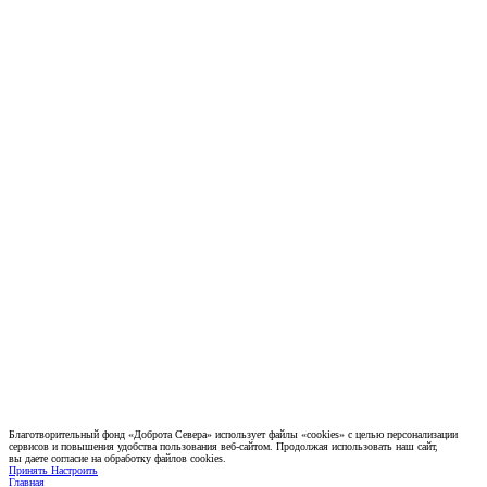
Благотворительный фонд «Доброта Севера» использует файлы «cookies» с целью персонализации
сервисов и повышения удобства пользования веб-сайтом. Продолжая использовать наш сайт,
вы даете согласие на обработку файлов cookies.
Принять
Настроить
Главная