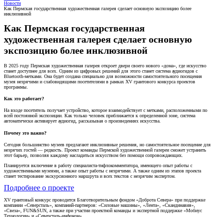
Новости
Как Пермская государственная художественная галерея сделает основную экспозицию более
инклюзивной
Как Пермская государственная
художественная галерея сделает основную
экспозицию более инклюзивной
В 2025 году Пермская художественная галерея откроет двери своего нового «дома», где искусство
станет доступнее для всех. Одним из цифровых решений для этого станет система аудиогидов с
Bluetooth-метками. Она будет создана специально для возможности самостоятельного посещения
музея незрячими и слабовидящими посетителями в рамках XV грантового конкурса проектов
программы.
Как это работает?
На входе посетитель получает устройство, которое взаимодействует с метками, расположенными по
всей постоянной экспозиции. Как только человек приближается к определенной зоне, система
автоматически активирует аудиогид, рассказывая о произведениях искусства.
Почему это важно?
Сегодня большинство музеев предлагают инклюзивные решения, но самостоятельное посещение для
незрячих гостей — редкость. Проект команды Пермской художественной галереи сможет устранить
этот барьер, позволяя каждому насладиться искусством без помощи сопровождающих.
Планируется включение в работу специалиста-тифлокомментатора, имеющего опыт работы с
художественными музеями, а также опыт работы с незрячими. А также одним из этапов проекта
станет тестирование экскурсионного маршрута и всех текстов с незрячим экспертом.
Подробнее о проекте
XV грантовый конкурс проводится Благотворительным фондом «Доброта Севера» при поддержке
компании «Северсталь», компаний-партнеров: «Силовые машины», «Лента», «Скандинавия»,
«Свеза», FUN&SUN, а также при участии проектной команды и экспертной поддержке «Мобиус
Технологии» и «Северсталь-инфоком»