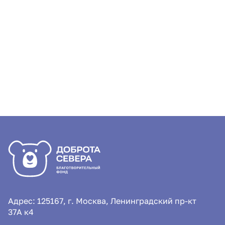
Фестиваль гостеприимства
Подборка ве
«Припеваючи. На бис!» вновь
про выгоран
объединит Костомукшу и регионы
интеллект и 
России
Адрес: 125167, г. Москва, Ленинградский пр-кт
37А к4