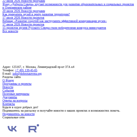
22 июля 2026
Новости программ
Фонд «Доброта Севера» изучает возможности для развития образовательных и социальных проектов
в Олекминском районе
20 июля 2026
Новости программ
Как превратить музей в центр развития территории?
17 июля 2026
Новости проектов
Вебинар «Развитие соцсетей как инструмента эффективной коммуникации музея»
17 июля 2026
Новости проектов
15 проектов музеев Русского Севера стали победителями конкурса мини-грантов
Все новости
Адрес: 125167, г. Москва, Ленинградский пр-кт 37А к4
Телефон:
+7 495 139-45-05
E-mail:
info@dobrotasevera.org
Разделы сайта
О Фонде
Программы и проекты
Новости
События
Полезные материалы
Документы
Ответы на вопросы
Контакты
Будьте в курсе добрых дел!
Подпишитесь на рассылку и получайте новости о наших проектах и возможностях помочь.
Подпишитесь на новости
Социальные сети