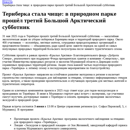
Новости
Териберка стала чище: в природном парке прошёл третий Большой Арктический субботник
Териберка стала чище: в природном парке
прошёл третий Большой Арктический
субботник
31 мая 2025 года в Териберке прошёл третий Большой Арктический субботник — масштабная
экологическая акция по уборке побережья Баренцева моря и территорий природного парка. Около
400 участников — волонтёры, местные жители, сотрудники природоохранных организаций и
представители бизнеса — объединились ради одной цели: навести порядок на одной из самых
популярных природных территорий Кольского полуострова после зимнего туристического сезона.
Субботник прошёл в рамках проекта «Крылья Арктики» Благотворительного фонда «Доброта
Севера», реализуемого при поддержке Фонда президентских грантов и компании «Северсталь», при
участии Министерства природных ресурсов и экологии Мурманской области и Дирекции особо
охраняемых природных территорий региона. Акция стала важной частью подготовки природного
парка «Териберка» к летнему сезону и последующим мероприятиям по благоустройству.
Проект «Крылья Арктики» направлен на устойчивое развитие экотуризма в регионе и включает
строительство смотровых площадок для наблюдения за птицами, установку информационных стендов
вдоль экотроп, а также проведение просветительских и обучающих программ для местных жителей и
туристических операторов.
Одним из ключевых компонентов проекта в 2025 году станет курс для гидов-экскурсоводов и
проводников по Териберке. В июне в Мурманске стартует цикл встреч с экспертами, где участники
смогут получить достоверные знания о Териберке и освоить принципы проведения экологичных
экскурсий в природной среде.
Первая встреча состоится
3 июня
в 13:00 в Центре управления регионом (ул. Софьи Перовской, 5, г.
Мурманск). В программе:
Презентация проекта «Крылья Арктики: программа экологичного наблюдения за птицами»
для природного парка «Териберка»;
Лекция «Экскурсия в природной локации» от Зои Желниной, заведующей кафедрой сервиса
и туризма Мурманского арктического университета;