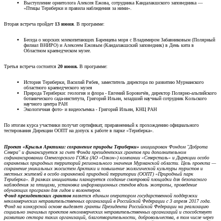
Выступление орнитолога Алексея Ежова, сотрудника Кандалакшского заповедника —
«Птицы Териберки и правила наблюдения за ними».
Вторая встреча пройдет
13 июня
. В программе:
Беседа о морских млекопитающих Баренцева моря с Владимиром Забавниковым (Полярный
филиал ВНИРО) и Алексеем Ежовым (Кандалакшский заповедник) в День кита в
Областном краеведческом музее.
Третья встреча состоится
20 июня.
В программе:
История Териберки, Василий Рябев, заместитель директора по развитию Мурманского
областного краеведческого музея
Природа Териберки: геология и флора - Евгений Боровичёв, директор Полярно-альпийского
ботанического сада-института, Григорий Ильин, младший научный сотрудник Кольского
научного центра РАН
Экологичная фото- и видеосъемка - Григорий Ильин, КНЦ РАН
По итогам курса участники получат сертификат, приравненный к прохождению официального
тестирования Дирекции ООПТ на допуск к работе в парке «Териберка».
Проект «Крылья Арктики: сохранение природы Териберки»
инициирован Фондом "Доброта
Севера" и финансируется за счет Фонда президентских грантов при дополнительном
софинансировании Оленегорского ГОКа (АО «Олкон») компании «Северсталь» и Дирекции особо
охраняемых природных территорий регионального значения Мурманской области. Цель проекта —
сохранение уникальных экосистем Арктики и повышение экологической культуры туристов и
местных жителей в особо охраняемой природной территории (ООПТ) «Природный парк
Териберка». В рамках инициативы планируется создание смотровой площадки для безопасного
наблюдения за птицами, установка информационных стендов вдоль экотропы, проведение
обучающих программ для гидов и волонтеров.
Фонд президентских грантов
является единым оператором государственной поддержки
некоммерческих неправительственных организаций в Российской Федерации с 3 апреля 2017 года.
Фонд на конкурсной основе выделяет гранты Президента Российской Федерации на реализацию
социально значимых проектов некоммерческих неправительственных организаций и способствует
развитию сектора таких организаций, благотворительности, добровольчества, в том числе через