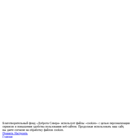
Благотворительный фонд «Доброта Севера» использует файлы «cookies» с целью персонализации
сервисов и повышения удобства пользования веб-сайтом. Продолжая использовать наш сайт,
вы даете согласие на обработку файлов cookies.
Принять
Настроить
Главная