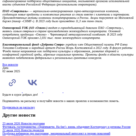
софинансирование поддержки общественных инициатив, оказываемой органами исполнительной
власти субъектов Российской Федерации (региональными операторами).
ПАО «Северсталь»
— вертикально-интегрированная горно-металлургическая компания,
создающая новые продукты и комплексные решения из стали вместе с клиентами и партнерами.
Производственные активы компании сконцентрированы в России. Акции торгуются на Московской
бирже (тикер «CHMF»). В 2023 году было произведено 11,3 млн тонн стали.
Оленегорский ГОК (АО «Олкон»)
входит в горнодобывающий дивизион ПАО «Северсталь»,
являясь самым северным в стране производителем железорудного концентрата. Основной
потребитель продукции «Олкона» - Череповецкий металлургический комбинат. В 2023 году
Оленегорский ГОК произвел 2,031 тыс. тонн железорудного концентрата.
Благотворительный фонд «Доброта Севера»
учредили член Общественной палаты РФ Елена
Тополева-Солдунова и народный артист России Игорь Костолевский в 2022 году. В фокусе работы
Фонда такие направления как поддержка культуры и образования, развитие здоровой и
комфортной городской среды, адресные социальные проекты. Проекты фонда в области культуры
являются победителями федеральных и региональных грантовых конкурсов.
Все новости
Дата
02 июня 2025
Будьте в курсе добрых дел!
Подпишитесь на рассылку и получайте новости о наших проектах и возможностях помочь.
Подписаться на рассылку
Другие новости
23 июля 2026
Новости программ
Фестиваль гостеприимства «Припеваючи. На бис!» вновь объединит Костомукшу и регионы России
22 июля 2026
Новости проектов
Подборка вебинаров про выгорание, эмоциональный интеллект и теорию поколений