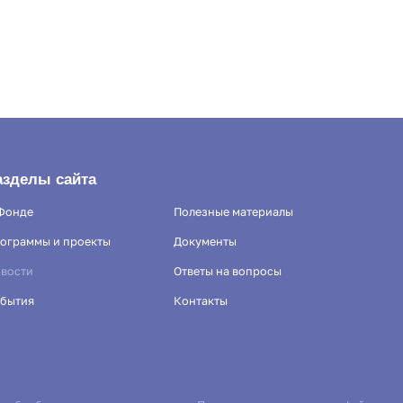
азделы сайта
Фонде
Полезные материалы
ограммы и проекты
Документы
вости
Ответы на вопросы
бытия
Контакты
йлы «cookies» с целью персонализации сервисов и повышения удобств