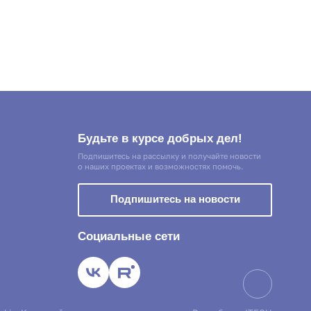
Будьте в курсе добрых дел!
Подпишитесь на рассылку и получайте новости
о наших проектах и возможностях помочь.
Подпишитесь на новости
Социальные сети
а пользования веб-