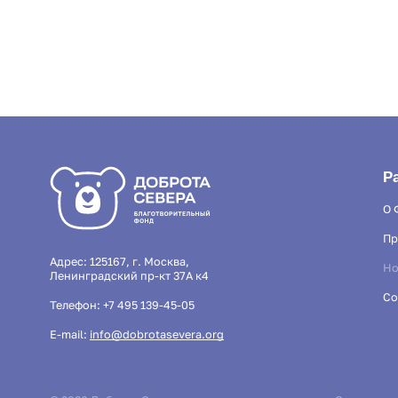
Р
О 
Пр
Адрес: 125167, г. Москва,
Но
Ленинградский пр-кт 37А к4
Со
Телефон:
+7 495 139-45-05
E-mail:
info@dobrotasevera.org
Благотворительный фонд «Доброта Севера» использует фа