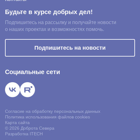
Будьте в курсе добрых дел!
Подпишитесь на рассылку и получайте новости
о наших проектах и возможностях помочь.
Подпишитесь на новости
Социальные сети
Благотворительный фонд «Доброта Севера» использует файлы
Согласие на обработку персональных данных
«cookies» с целью персонализации сервисов и повышения
Политика использования файлов cookies
удобства пользования веб-сайтом. Продолжая использовать наш
Карта сайта
сайт, вы даете согласие на обработку файлов cookies.
© 2026 Доброта Севера
Принять
Настроить
Разработка ITECH