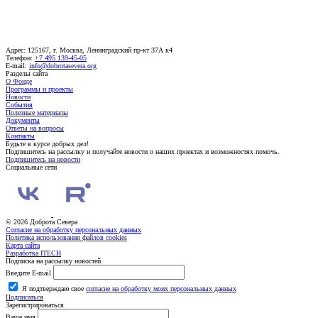
Адрес: 125167, г. Москва, Ленинградский пр-кт 37А к4
Телефон:
+7 495 139-45-05
E-mail:
info@dobrotasevera.org
Разделы сайта
О Фонде
Программы и проекты
Новости
События
Полезные материалы
Документы
Ответы на вопросы
Контакты
Будьте в курсе добрых дел!
Подпишитесь на рассылку и получайте новости о наших проектах и возможностях помочь.
Подпишитесь на новости
Социальные сети
© 2026 Доброта Севера
Согласие на обработку персональных данных
Политика использования файлов cookies
Карта сайта
Разработка ITECH
Подписка на рассылку новостей
Введите E-mail
Я подтверждаю свое
согласие на обработку моих персональных данных
Подписаться
Зарегистрироваться
Ваше имя