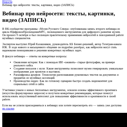
Новости
Вебинар про нейросети: тексты, картинки, видео (ЗАПИСЬ)
Вебинар про нейросети: тексты, картинки,
видео (ЗАПИСЬ)
В ВК-сообществе программы «Музеи Русского Севера» опубликована запись второго вебинара из
цикла #ЦифровоеПросвещениеМРС, посвященного инструментам для цифрового развития музеев.
Он прошел 9 октября и был посвящен практическому применению нейросетей в повседневной работе
музейных специалистов.
Экспертом выступил Юрий Калашников, руководитель КБ Бизнес-решений, автор Телеграм-канала
ЮК. В ходе живого и насыщенного общения он подробно разобрал, как нейросети могут стать
надежными помощниками в решении конкретных музейных задач.
В фокусе вебинара — ответы на конкретные вопросы:
Оживление истории: Как с помощью ИИ «оживить» старые фотографии, на примере
реального кейса.
Создание визуалов с нуля: Какие инструменты позволяют музею генерировать уникальные
изображения для проектов и выставок.
Расшифровка архивов: Технологии распознавания рукописных текстов на документах и
предметах из музейных коллекций.
Производство видео: Как по готовому сценарию быстро создать видеоконтент для
социальных сетей и сайта.
Участники узнали о новых бесплатных инструментах, освоили основы эффективного промтинга
(искусства формулировки запросов) и получили конкретные рекомендации, которые помогут
использовать искусственный интеллект для повышения эффективности и креативности в своей
работе.
Если вы не успели присоединиться к вебинару или хотите пересмотреть его — запись уже доступна
по ссылке
.