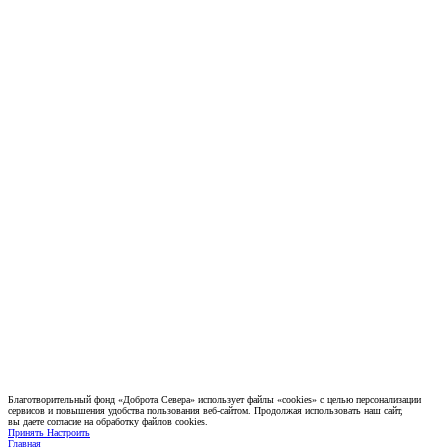
Благотворительный фонд «Доброта Севера» использует файлы «cookies» с целью персонализации
сервисов и повышения удобства пользования веб-сайтом. Продолжая использовать наш сайт,
вы даете согласие на обработку файлов cookies.
Принять
Настроить
Главная