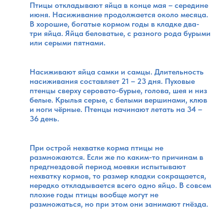
Птицы откладывают яйца в конце мая – середине
июня. Насиживание продолжается около месяца.
В хорошие, богатые кормом годы в кладке два-
три яйца. Яйца беловатые, с разного рода бурыми
или серыми пятнами.
Насиживают яйца самки и самцы. Длительность
насиживания составляет 21 – 23 дня. Пуховые
птенцы сверху серовато-бурые, голова, шея и низ
белые. Крылья серые, с белыми вершинами, клюв
и ноги чёрные. Птенцы начинают летать на 34 –
36 день.
При острой нехватке корма птицы не
размножаются. Если же по каким-то причинам в
предгнездовой период моевки испытывают
нехватку кормов, то размер кладки сокращается,
нередко откладывается всего одно яйцо. В совсем
плохие годы птицы вообще могут не
размножаться, но при этом они занимают гнёзда.