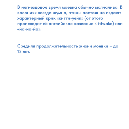
В негнездовое время моевка обычно молчалива. В
колониях всегда шумно, птицы постоянно издают
характерный крик «китти-уейк» (от этого
происходит её английское название kittiwake) или
«йа-йа-йа».
Средняя продолжительность жизни моевки – до
12 лет.